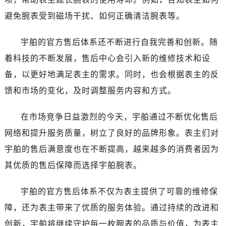
陕西省咸阳市秦都区沣西新城统一西路与白马河路交汇处宇舶售后服务中心（需提前预约）
避免腕表受到磁场干扰、如何正确清洁腕表等。
陕西省延安市宝塔区中心街宇舶售后服务中心（需提前预约）
陕西省榆林市榆阳区长兴路宇舶售后服务中心（需提前预约）
宇舶的官方售后体系还不断进行自我完善和创新。随
新疆维吾尔自治区阿克苏市东大街宇舶售后服务中心（需提前预约）
着科技的不断发展，售后中心会引入新的维修技术和设
新疆维吾尔自治区阿拉尔市胜利大道宇舶售后服务中心（需提前预约）
备，以更好地满足表主的需求。同时，也会根据表主的反
新疆维吾尔自治区阿拉山口市友好路宇舶售后服务中心（需提前预约）
新疆维吾尔自治区阿勒泰市解放路宇舶售后服务中心（需提前预约）
馈和市场的变化，及时调整服务内容和方式。
新疆维吾尔自治区阿图什市光明路宇舶售后服务中心（需提前预约）
在市场竞争日益激烈的今天，宇舶通过不断优化售后
新疆维吾尔自治区白杨市军垦路宇舶售后服务中心（需提前预约）
新疆维吾尔自治区北屯市团结路宇舶售后服务中心（需提前预约）
网络和提升服务质量，树立了良好的品牌形象。表主们对
新疆维吾尔自治区博乐市博乐市北京路宇舶售后服务中心（需提前预约）
宇舶的售后满意度也在不断提高，越来越多的消费者因为
新疆维吾尔自治区昌吉市延安北路宇舶售后服务中心（需提前预约）
其优质的售后保障而选择宇舶腕表。
新疆维吾尔自治区阜康市博峰路宇舶售后服务中心（需提前预约）
新疆维吾尔自治区哈密市伊州区建国北路宇舶售后服务中心（需提前预约）
宇舶的官方售后体系不仅为表主提供了可靠的维修保
新疆维吾尔自治区和田市和田市北京西路宇舶售后服务中心（需提前预约）
障，还为表主带来了优质的服务体验。通过持续的改进和
新疆维吾尔自治区胡杨河市胡杨河市胡杨路宇舶售后服务中心（需提前预约）
创新，宇舶将继续守护每一枚腕表的品质与价值，为表主