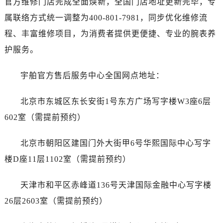
官方维修门店完成全面焕新，全国门店地址更新完毕，专
无锡市梁溪区人民中路139号恒隆广场写字楼1座11层1104室（需提前预约）
属联络方式统一调整为400-801-7981，同步优化维修流
南通市崇川区工农路57号圆融广场写字楼16层1603室（需提前预约）
苏州市苏州工业园区星港街199号苏州中心办公楼C座22层08室（需提前预约）
程、丰富维修项目，为消费者提供更便捷、专业的腕表养
武汉市江汉区解放大道686号世界贸易大厦38层09室（需提前预约）
护服务。
南宁市青秀区金湖路59号地王大厦12楼1224室（需提前预约）
合肥市蜀山区潜山路111号万象城华润大厦B座12楼03室（需提前预约）
宇舶官方售后服务中心全国网点地址：
泉州市丰泽区宝洲路729号浦西万达中心写字楼A座7楼709室（需提前预约）
北京市东城区东长安街1号东方广场写字楼W3座6层
青岛市南区山东路6号华润大厦B座22层04室（需提前预约）
烟台市芝罘区胜利路139号万达金融中心A座907室（需提前预约）
602室（需提前预约）
长春市朝阳区西安大路727号中银大厦A座(旺进大厦)18层09室（需提前预约）
北京市朝阳区建国门外大街甲6号华熙国际中心写字
贵阳市南明区都司高架桥路33号亨特国际金融中心14楼14D（需提前预约）
昆明市盘龙区北京路928号同德昆明广场写字楼10层06室（需提前预约）
楼D座11层1102室（需提前预约）
石家庄市长安区中山东路39号勒泰中心写字楼B座13层07室（需提前预约）
天津市和平区赤峰道136号天津国际金融中心写字楼
西安市碑林区南关正街88号华侨城长安国际中心E座6楼10室（需提前预约）
海口市龙华区金贸东路5号海口华润大厦B座17层1707室（需提前预约）
26层2603室（需提前预约）
唐山市路南区新华东道100号万达广场写字楼A座10层1002室（需提前预约）