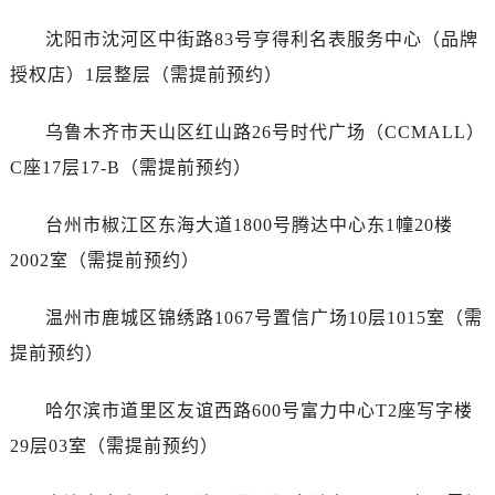
福建省南平市建阳区人民西路宇舶售后服务中心（需提前预约）
沈阳市沈河区中街路83号亨得利名表服务中心（品牌
福建省宁德市蕉城区天湖东路宇舶售后服务中心（需提前预约）
福建省莆田市城厢区霞林街道荔华东大道宇舶售后服务中心（需提前预约）
授权店）1层整层（需提前预约）
福建省三明市三元区东乾二路宇舶售后服务中心（需提前预约）
乌鲁木齐市天山区红山路26号时代广场（CCMALL）
福建省漳州市龙文区步港路宇舶售后服务中心（需提前预约）
江苏省常州市新北区龙锦路1590号现代传媒中心5号楼10层1008室宇舶售后服务中心（需提前预约）
C座17层17-B（需提前预约）
江苏省淮安市清江浦区淮海北路宇舶售后服务中心（需提前预约）
台州市椒江区东海大道1800号腾达中心东1幢20楼
江苏省连云港市海州区通灌北路宇舶售后服务中心（需提前预约）
江苏省南京市秦淮区中山南路1号南京中心22层22-C1-C3室宇舶售后服务中心（需提前预约）
2002室（需提前预约）
江苏省宿迁市宿城区西湖路宇舶售后服务中心（需提前预约）
温州市鹿城区锦绣路1067号置信广场10层1015室（需
江苏省泰州市海陵区永定东路399号置地商务中心东塔（华润万象城）17层1706室宇舶售后服务中心（需提前预约）
江苏省徐州市鼓楼区淮海东路29号苏宁广场IFC国际金融中心35层3508室宇舶售后服务中心（需提前预约）
提前预约）
江苏省盐城市盐都区世纪大道5号盐城金融城写字楼1号楼16层1604室宇舶售后服务中心（需提前预约）
哈尔滨市道里区友谊西路600号富力中心T2座写字楼
江苏省扬州市邗江区国展路29号星耀天地写字楼1号楼18层1803室宇舶售后服务中心（需提前预约）
江苏省镇江市京口区中山东路宇舶售后服务中心（需提前预约）
29层03室（需提前预约）
江西省抚州市临川区赣东大道宇舶售后服务中心（需提前预约）