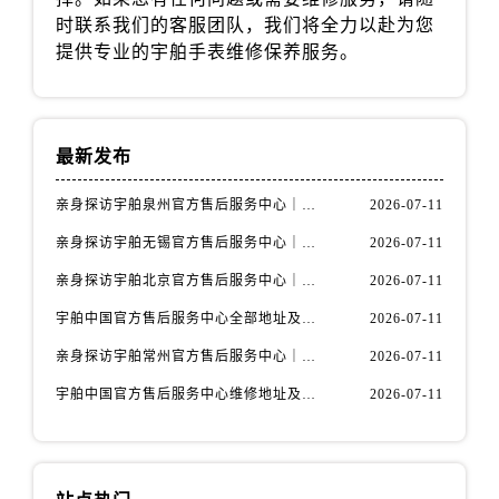
西藏自治区昌都市卡若区昌都西路宇舶售后服务中心（需提前预约）
时联系我们的客服团队，我们将全力以赴为您
西藏自治区拉萨市城关区北京中路宇舶售后服务中心（需提前预约）
提供专业的宇舶手表维修保养服务。
西藏自治区林芝市巴宜区广东路宇舶售后服务中心（需提前预约）
西藏自治区那曲市色尼区浙江西路宇舶售后服务中心（需提前预约）
西藏自治区日喀则市桑珠孜区上海中路宇舶售后服务中心（需提前预约）
最新发布
西藏自治区山南市乃东区湖北大道宇舶售后服务中心（需提前预约）
云南省保山市隆阳区正阳路宇舶售后服务中心（需提前预约）
亲身探访宇舶泉州官方售后服务中心｜最新地址与售后热线（2026年7月最新）
2026-07-11
云南省楚雄彝族自治州楚雄市鹿城南路宇舶售后服务中心（需提前预约）
亲身探访宇舶无锡官方售后服务中心｜网点地址与售后热线（2026年7月最新）
2026-07-11
云南省大理白族自治州大理市建设路宇舶售后服务中心（需提前预约）
亲身探访宇舶北京官方售后服务中心｜全新地址电话（2026年7月最新）
2026-07-11
云南省德宏傣族景颇族自治州芒市团结大街宇舶售后服务中心（需提前预约）
宇舶中国官方售后服务中心全部地址及24小时客服热线实地考察报告+多信源验证（2026年7月最新）
2026-07-11
云南省迪庆藏族自治州香格里拉市长征大道宇舶售后服务中心（需提前预约）
云南省红河哈尼族彝族自治州蒙自市天马路宇舶售后服务中心（需提前预约）
亲身探访宇舶常州官方售后服务中心｜完整地址与联系电话（2026年7月最新）
2026-07-11
云南省丽江市古城区七星街宇舶售后服务中心（需提前预约）
宇舶中国官方售后服务中心维修地址及电话实地考察报告+多信源验证（2026年7月最新）
2026-07-11
云南省临沧市临翔区世纪路宇舶售后服务中心（需提前预约）
云南省怒江傈僳族自治州泸水市人民路宇舶售后服务中心（需提前预约）
云南省普洱市思茅区振兴大道宇舶售后服务中心（需提前预约）