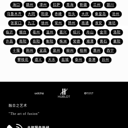
节假日正常营业！
海口
赣州
漳州
拉萨
青海
新疆
兰州
银川
乌鲁木齐
大同
阳泉
赤峰
包头
大庆
秦皇岛
沧州
张家口
九江
徐州
常州
扬州
南通
淮安
潍坊
临沂
烟台
亳州
温州
嘉兴
绍兴
舟山
金华
洛阳
许昌
南阳
岳阳
衡阳
株洲
常德
湘潭
黄石
襄阳
十堰
荆州
宜昌
泉州
柳州
桂林
惠州
西宁
攀枝花
遵义
天水
盐城
泰州
香港
台州
融合之艺术
"The art of fusion”