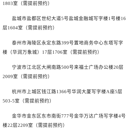
吉林省白山市浑江区浑江大街宇舶售后服务中心（需提前预约）
1803室（需提前预约）
吉林省吉林市船营区河南街宇舶售后服务中心（需提前预约）
盐城市盐都区世纪大道5号盐城金融城写字楼1号楼16
吉林省辽源市龙山区人民大街宇舶售后服务中心（需提前预约）
吉林省梅河口市新华街道梅河大街宇舶售后服务中心（需提前预约）
层1604室（需提前预约）
吉林省四平市铁东区紫气大路与南九经街交汇处宇舶售后服务中心（需提前预约）
泰州市海陵区永定东路399号置地商务中心东塔写字
吉林省松原市宁江区五环大街宇舶售后服务中心（需提前预约）
吉林省通化市东昌区环通乡江南大街宇舶售后服务中心（需提前预约）
楼（华润万象城）17层1706室（需提前预约）
吉林省延边市延吉市解放路宇舶售后服务中心（需提前预约）
宁波市江北区大闸南路500号来福士广场办公楼20层
辽宁省鞍山市铁东区站前街宇舶售后服务中心（需提前预约）
辽宁省本溪市平山区胜利路宇舶售后服务中心（需提前预约）
2009室（需提前预约）
辽宁省朝阳市双塔区新华路宇舶售后服务中心（需提前预约）
杭州市上城区钱江路1366号华润大厦写字楼A座5层
辽宁省丹东市振兴区七经街宇舶售后服务中心（需提前预约）
辽宁省抚顺市新抚区东一路宇舶售后服务中心（需提前预约）
503-5室（需提前预约）
辽宁省阜新市海州区解放大街宇舶售后服务中心（需提前预约）
金华市金东区东市南街777号金华万达广场写字楼4号
辽宁省葫芦岛市连山区中央路宇舶售后服务中心（需提前预约）
辽宁省锦州市古塔区中央大街宇舶售后服务中心（需提前预约）
楼22层2209室（需提前预约）