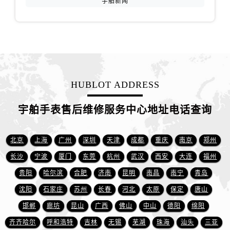
宇舶新闻
广西省南宁市青秀区金湖路59号地王大厦12楼1224室宇舶售后服务中心（需提前预约）
安徽省合肥市蜀山区潜山路111号万象城华润大厦B座12楼03室宇舶售后服务中心（需提前预约）
福建省泉州市丰泽区宝洲路729号浦西万达中心写字楼A座7楼709室宇舶售后服务中心（需提前预约）
山东省青岛市南区山东路6号华润大厦B座22层04室宇舶售后服务中心（需提前预约）
山东省烟台市芝罘区胜利路139号万达金融中心A座907室宇舶售后服务中心（需提前预约）
吉林省长春市朝阳区西安大路727号中银大厦A座(旺进大厦)18层09室宇舶售后服务中心（需提前预约）
HUBLOT ADDRESS
贵州省贵阳市南明区都司高架桥路33号亨特国际金融中心14楼14D宇舶售后服务中心（需提前预约）
云南省昆明市盘龙区北京路928号同德昆明广场写字楼10层06室宇舶售后服务中心（需提前预约）
宇舶手表售后维修服务中心地址电话查询
河北省石家庄市长安区中山东路39号勒泰中心写字楼B座13层07室宇舶售后服务中心（需提前预约）
陕西省西安市碑林区南关正街88号华侨城长安国际中心E座6楼10室宇舶售后服务中心（需提前预约）
北京
上海
广州
深圳
天津
成都
重庆
南京
郑州
海南省海口市龙华区金贸东路5号海口华润大厦B座17层1707室宇舶售后服务中心（需提前预约）
长沙
宁波
厦门
东莞
杭州
武汉
西安
大连
福州
河北省唐山市路南区新华东道100号万达广场写字楼A座10层1002室宇舶售后服务中心（需提前预约）
贵阳
哈尔滨
合肥
济南
昆明
南昌
南宁
青岛
台州市椒江区东海大道1800号腾达中心东1幢20楼2002室宇舶售后服务中心（需提前预约）
沈阳
石家庄
苏州
长春
河北
太原
保定
唐山
呼和浩特市玉泉区大学西街70号华润万象城写字楼（鄂尔多斯大厦）23层2326室宇舶售后服务中心（需提前预约）
兰州市七里河区西津西路16号兰州中心写字楼21层2102室宇舶售后服务中心（需提前预约）
邯郸
廊坊
昆山
广西
佛山
中山
德阳
绵阳
重庆市解放碑渝中区民权路28号英利国际金融中心写字楼20层01室宇舶售后服务中心（需提前预约）
齐齐哈尔
呼和浩特
吉林
无锡
芜湖
珠海
汕头
三亚