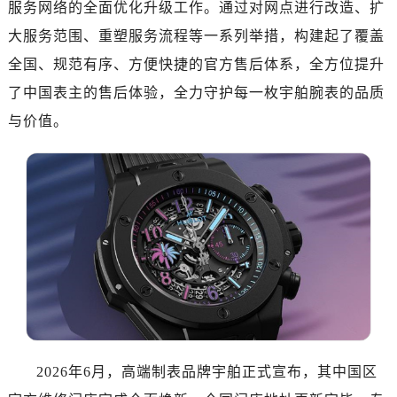
服务网络的全面优化升级工作。通过对网点进行改造、扩
惠州市惠城区江北文昌一路7号华贸大厦写字楼1座30层05室（需提前预约）
厦门市思明区湖滨东路95号华润大厦写字楼B座11层1104室（需提前预约）
大服务范围、重塑服务流程等一系列举措，构建起了覆盖
福州市鼓楼区五四路128-1号恒力城写字楼15层03室（需提前预约）
全国、规范有序、方便快捷的官方售后体系，全方位提升
成都市锦江区人民东路6号SAC东原中心写字楼24层2406B室（需提前预约）
了中国表主的售后体验，全力守护每一枚宇舶腕表的品质
重庆市江北区观音桥步行街2号融恒时代广场写字楼9层902室（需提前预约）
与价值。
长沙市芙蓉区定王台街道建湘路393号世茂环球金融中心写字楼（芙蓉广场）10层13室（需提前预约）
郑州市二七区铭功路10号华润大厦写字楼29层2905室（需提前预约）
太原市迎泽区解放路15号亨得利名表服务中心（品牌授权店）3层整层（需提前预约）
沈阳市沈河区中街路137号亨得利名表服务中心（品牌授权店）1层整层（需提前预约）
沈阳市沈河区中街路83号亨得利名表服务中心（品牌授权店）1层整层（需提前预约）
乌鲁木齐市天山区红山路26号时代广场（CCMALL）C座17层17-B（需提前预约）
温州市鹿城区锦绣路1067号置信广场10层1015室（需提前预约）
哈尔滨市道里区友谊西路600号富力中心T2座写字楼29层03室（需提前预约）
大连市中山区人民路15号国际金融大厦7层G室（需提前预约）
佛山市禅城区季华五路57号万科金融中心C座12层1205室（需提前预约）
2026年6月，高端制表品牌宇舶正式宣布，其中国区
东莞市东城街道鸿福东路1号民盈国贸中心T1写字楼9层907室（需提前预约）