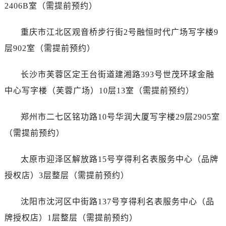
安徽省安庆市迎江区人民路宇舶售后服务中心（需提前预约）
2406B室（需提前预约）
安徽省蚌埠市蚌山区淮河路宇舶售后服务中心（需提前预约）
重庆市江北区观音桥步行街2号融恒时代广场写字楼9
安徽省亳州市谯城区魏武大道宇舶售后服务中心（需提前预约）
安徽省池州市贵池区长江路宇舶售后服务中心（需提前预约）
层902室（需提前预约）
安徽省滁州市琅琊区南谯北路宇舶售后服务中心（需提前预约）
长沙市芙蓉区定王台街道建湘路393号世茂环球金融
安徽省阜阳市颍州区颍州北路宇舶售后服务中心（需提前预约）
安徽省淮北市相山区淮海路宇舶售后服务中心（需提前预约）
中心写字楼（芙蓉广场）10层13室（需提前预约）
安徽省淮南市田家庵区国庆中路宇舶售后服务中心（需提前预约）
郑州市二七区铭功路10号华润大厦写字楼29层2905室
安徽省黄山市屯溪区黄山西路宇舶售后服务中心（需提前预约）
安徽省六安市金安区解放中路宇舶售后服务中心（需提前预约）
（需提前预约）
安徽省马鞍山市雨山区湖南西路宇舶售后服务中心（需提前预约）
太原市迎泽区解放路15号亨得利名表服务中心（品牌
安徽省宿州市埇桥区人民中路宇舶售后服务中心（需提前预约）
安徽省铜陵市铜官区石城大道宇舶售后服务中心（需提前预约）
授权店）3层整层（需提前预约）
安徽省芜湖市镜湖区中山路步行街宇舶售后服务中心（需提前预约）
沈阳市沈河区中街路137号亨得利名表服务中心（品
安徽省宣城市宣州区叠嶂西路宇舶售后服务中心（需提前预约）
福建省龙岩市新罗区九一南路宇舶售后服务中心（需提前预约）
牌授权店）1层整层（需提前预约）