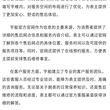
甘肃省定西市安定区解放路宇舶售后服务中心（需提前预约）
端写字楼内，对服务空间的布局进行了优化，为表主提供
甘肃省敦煌市沙州镇阳关中路宇舶售后服务中心（需提前预约）
了更加安心、舒适的售后体验。
甘肃省合作市人民街宇舶售后服务中心（需提前预约）
甘肃省嘉峪关市雄关区新华中路宇舶售后服务中心（需提前预约）
宇舶官方官网作为信息的主要来源，为消费者提供了
甘肃省金昌市金川区北京路宇舶售后服务中心（需提前预约）
详细的售后网点信息和服务内容介绍。表主可以通过官网
甘肃省酒泉市肃州区西大街宇舶售后服务中心（需提前预约）
了解到各个售后网点的具体位置、服务时间以及可提供的
甘肃省临夏市城南街道团结路宇舶售后服务中心（需提前预约）
甘肃省陇南市武都区人民路宇舶售后服务中心（需提前预约）
服务项目等。同时，官网还提供了在线预约服务，方便表
甘肃省平凉市崆峒区西大街宇舶售后服务中心（需提前预约）
主提前安排售后维修事宜。
甘肃省庆阳市西峰区南大街宇舶售后服务中心（需提前预约）
甘肃省天水市秦州区民主路宇舶售后服务中心（需提前预约）
在客户服务方面，宇舶建立了专业的客户服务团队。
甘肃省武威市凉州区迎宾路宇舶售后服务中心（需提前预约）
这些客服人员经过专业培训，能够为表主提供及时、准确
甘肃省张掖市甘州区民乐北路宇舶售后服务中心（需提前预约）
的咨询服务。无论是关于腕表的日常保养知识，还是售后
宁夏回族自治区固原市原州区文化街宇舶售后服务中心（需提前预约）
维修的流程和进度，表主都可以通过官方客服渠道获得详
宁夏回族自治区石嘴山市大武口区贺兰山路宇舶售后服务中心（需提前预约）
细的解答。
宁夏回族自治区吴忠市利通区开元大道宇舶售后服务中心（需提前预约）