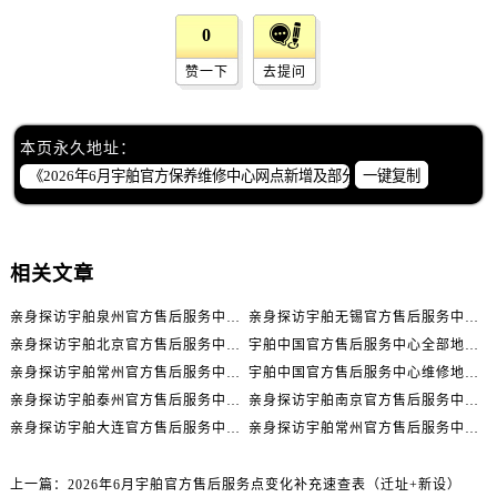
新疆维吾尔自治区五家渠市长征西街宇舶售后服务中心（需提前预约）
0
新疆维吾尔自治区新星市东风路宇舶售后服务中心（需提前预约）
新疆维吾尔自治区伊宁市解放西路宇舶售后服务中心（需提前预约）
赞一下
去提问
贵州省安顺市西秀区中华南路宇舶售后服务中心（需提前预约）
贵州省毕节市七星关区松山路宇舶售后服务中心（需提前预约）
本页永久地址：
贵州省六盘水市钟山区钟山大道宇舶售后服务中心（需提前预约）
一键复制
贵州省黔东南苗族侗族自治州凯里市北京西路宇舶售后服务中心（需提前预约）
贵州省黔西南布依族苗族自治州兴义市大道与桔香路交汇处宇舶售后服务中心（需提前预约）
贵州省铜仁市碧江区民主路宇舶售后服务中心（需提前预约）
相关文章
贵州省遵义市红花岗区共青大道与嵩山路交叉口宇舶售后服务中心（需提前预约）
亲身探访宇舶泉州官方售后服务中心｜最新地址与售后热线（2026年7月最新）
亲身探访宇舶无锡官方售后服务中心｜网点地址与售后热线（2026年7月最新）
四川省阿坝州市马尔康市团结街宇舶售后服务中心（需提前预约）
亲身探访宇舶北京官方售后服务中心｜全新地址电话（2026年7月最新）
宇舶中国官方售后服务中心全部地址及24小时客服热线实地考察报告+多信源验证（2026年7月最新）
四川省巴中市巴州区江北大道宇舶售后服务中心（需提前预约）
亲身探访宇舶常州官方售后服务中心｜完整地址与联系电话（2026年7月最新）
宇舶中国官方售后服务中心维修地址及电话实地考察报告+多信源验证（2026年7月最新）
四川省成都市锦江区人民东路6号SAC东原中心24层2406B室宇舶售后服务中心（需提前预约）
亲身探访宇舶泰州官方售后服务中心｜最新热线电话与地址（2026年7月最新）
亲身探访宇舶南京官方售后服务中心｜官方地址及联系电话（2026年7月最新）
四川省达州市通川区中心广场、老车坝宇舶售后服务中心（需提前预约）
亲身探访宇舶大连官方售后服务中心｜全部地址与客服热线（2026年7月最新）
亲身探访宇舶常州官方售后服务中心｜热线与地址（2026年7月最新）
四川省德阳市旌阳区长江西路、南街宇舶售后服务中心（需提前预约）
四川省甘孜州市康定市情歌广场、箭炉街宇舶售后服务中心（需提前预约）
上一篇：
2026年6月宇舶官方售后服务点变化补充速查表（迁址+新设）