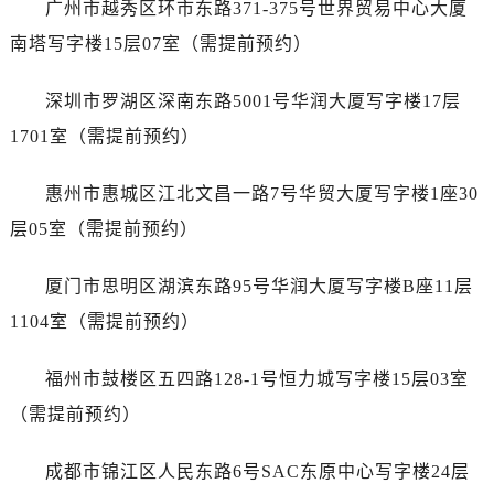
广州市越秀区环市东路371-375号世界贸易中心大厦
内蒙古自治区乌海市海勃湾区人民南路宇舶售后服务中心（需提前预约）
内蒙古自治区乌兰察布市集宁区恩和大街宇舶售后服务中心（需提前预约）
南塔写字楼15层07室（需提前预约）
内蒙古自治区锡林郭勒盟市锡林浩特市光明街与额尔敦路交叉口宇舶售后服务中心（需提前预约）
深圳市罗湖区深南东路5001号华润大厦写字楼17层
内蒙古自治区兴安盟市乌兰浩特市兴安大街宇舶售后服务中心（需提前预约）
山西省大同市平城区迎宾街宇舶售后服务中心（需提前预约）
1701室（需提前预约）
山西省晋城市城区黄华街宇舶售后服务中心（需提前预约）
惠州市惠城区江北文昌一路7号华贸大厦写字楼1座30
山西省晋中市榆次区顺城街宇舶售后服务中心（需提前预约）
山西省临汾市尧都区解放路宇舶售后服务中心（需提前预约）
层05室（需提前预约）
山西省吕梁市离石区永宁中路与建设街交叉口宇舶售后服务中心（需提前预约）
厦门市思明区湖滨东路95号华润大厦写字楼B座11层
山西省朔州市朔城区怡西路与鄯阳西街交汇处宇舶售后服务中心（需提前预约）
山西省忻州市忻府区和平东街与七一南路交叉口宇舶售后服务中心（需提前预约）
1104室（需提前预约）
山西省阳泉市郊区平阳东街与新城大道交叉口宇舶售后服务中心（需提前预约）
福州市鼓楼区五四路128-1号恒力城写字楼15层03室
山西省运城市盐湖区河东街宇舶售后服务中心（需提前预约）
山西省长治市潞州区英雄中路宇舶售后服务中心（需提前预约）
（需提前预约）
山西省太原市迎泽区迎泽街道解放路15号亨得利名表维修授权店3楼宇舶售后服务中心（需提前预约）
成都市锦江区人民东路6号SAC东原中心写字楼24层
天津市和平区赤峰道136号天津国际金融中心26层2603室宇舶售后服务中心（需提前预约）