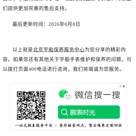
新疆维吾尔自治区霍尔果斯市亚欧北路宇舶售后服务中心（需提前预约）
们提供更加完善的售后支持。
新疆维吾尔自治区喀什市解放北路宇舶售后服务中心（需提前预约）
新疆维吾尔自治区可克达拉市幸福路宇舶售后服务中心（需提前预约）
最后更新时间：2026年6月8日
新疆维吾尔自治区克拉玛依市克拉玛依区友谊路宇舶售后服务中心（需提前预约）
新疆维吾尔自治区库车市库车市文化东路宇舶售后服务中心（需提前预约）
新疆维吾尔自治区库尔勒市库尔勒市人民东路宇舶售后服务中心（需提前预约）
以上就是
北京宇舶保养服务中心
为您分享的精彩内
新疆维吾尔自治区奎屯市团结西街宇舶售后服务中心（需提前预约）
容。如果您还有其他关于宇舶手表维护和保养的问题，可
新疆维吾尔自治区昆玉市昆泉街宇舶售后服务中心（需提前预约）
以拨打页面400电话进行咨询，我们将竭诚为您服务。
新疆维吾尔自治区沙湾市三道河子镇世纪大道南路宇舶售后服务中心（需提前预约）
新疆维吾尔自治区石河子市北二路宇舶售后服务中心（需提前预约）
新疆维吾尔自治区双河市光明路宇舶售后服务中心（需提前预约）
新疆维吾尔自治区塔城市塔城地区闻琴路宇舶售后服务中心（需提前预约）
新疆维吾尔自治区铁门关市兴疆路宇舶售后服务中心（需提前预约）
新疆维吾尔自治区图木舒克市图木舒克市中兴街宇舶售后服务中心（需提前预约）
新疆维吾尔自治区吐鲁番市高昌区文化中路文化中路宇舶售后服务中心（需提前预约）
新疆维吾尔自治区乌苏市乌鲁木齐北路宇舶售后服务中心（需提前预约）