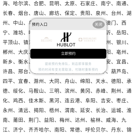
海南省五指山市通什镇三月三大道宇舶售后服务中心（需提前预约）
海、哈尔滨、合肥、昆明、太原、石家庄、南宁、南通、
香港特别行政区尖沙咀区油尖旺区广东道宇舶售后服务中心（需提前预约）
长春、烟台、唐山、廊坊、保定、贵阳、泉州、台州、湖
香港特别行政区金钟区中西区金钟道宇舶售后服务中心（需提前预约）
州、中山、乌鲁木齐、洛阳、邯郸、秦皇岛、澳门、西
预约入口
关闭
香港特别行政区九龙区油尖旺区弥敦道宇舶售后服务中心（需提前预约）
宁、潍坊、呼和浩特、沧州、鞍山、赣州、临沂、岳阳、
香港特别行政区铜锣湾区湾仔区轩尼诗道宇舶售后服务中心（需提前预约）
平顶山、镇江、桂林、芜湖、汕头、淄博、兰州、银川、
河南省安阳市文峰区解放大道宇舶售后服务中心（需提前预约）
郴州、大庆、张家口、衡阳、焦作、周口、邵阳、亳州、
河南省鹤壁市淇滨区九州路宇舶售后服务中心（需提前预约）
立即预约
新乡、衡水、牡丹江、德州、聊城、包头、淮安、宜昌、
河南省济源市沁园街道济水大道宇舶售后服务中心（需提前预约）
提前预约免排队，到店即享服务
河南省焦作市解放区解放路宇舶售后服务中心（需提前预约）
预约时间有变无需取消，可随时重新预约
许昌、邢台、宿迁、丽水、蚌埠、上饶、晋中、葫芦岛、
河南省开封市鼓楼区中山路宇舶售后服务中心（需提前预约）
四平、宜春、滁州、大同、舟山、绵阳、天水、德阳、承
河南省洛阳市西工区中州中路与解放路交叉口宇舶售后服务中心（需提前预约）
德、绥化、马鞍山、三明、滨州、黄冈、赤峰、荆州、通
河南省漯河市源汇区交通路宇舶售后服务中心（需提前预约）
化、鸡西、佳木斯、黑河、连云港、阜阳、吉安、枣庄、
河南省南阳市宛城区范蠡东路与南都路交叉口宇舶售后服务中心（需提前预约）
永州、清远、揭阳、梧州、渭南、延安、长治、运城、淮
河南省平顶山市卫东区建设路宇舶售后服务中心（需提前预约）
南、莆田、荆门、益阳、梅州、达州、榆林、威海、九
河南省濮阳市大华龙区开州路绿城路交叉口宇舶售后服务中心（需提前预约）
江、济宁、齐齐哈尔、南阳、常德、呼伦贝尔、丹东、锦
河南省三门峡市湖滨区和平路宇舶售后服务中心（需提前预约）