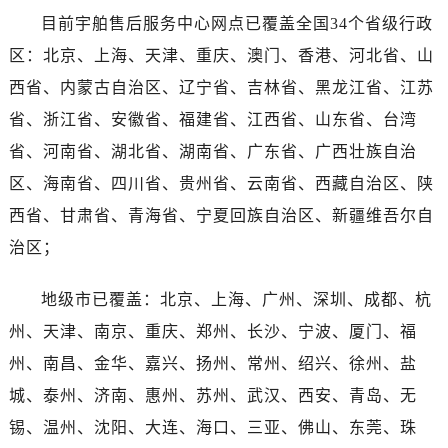
广西壮族自治区贵港市港北区港城街道布山大道与仙衣路交叉口宇舶售后服务中心（需提前预约）
目前宇舶售后服务中心网点已覆盖全国34个省级行政
广西壮族自治区桂林市秀峰区红岭路宇舶售后服务中心（需提前预约）
区：北京、上海、天津、重庆、澳门、香港、河北省、山
广西壮族自治区河池市金城江区金城江街道朝阳路宇舶售后服务中心（需提前预约）
西省、内蒙古自治区、辽宁省、吉林省、黑龙江省、江苏
广西壮族自治区贺州市八步区城东街道灵峰南路宇舶售后服务中心（需提前预约）
省、浙江省、安徽省、福建省、江西省、山东省、台湾
广西壮族自治区来宾市兴宾区桂中大道宇舶售后服务中心（需提前预约）
广西壮族自治区柳州市城中区中山中路宇舶售后服务中心（需提前预约）
省、河南省、湖北省、湖南省、广东省、广西壮族自治
广西壮族自治区钦州市钦南区金海湾东大街宇舶售后服务中心（需提前预约）
区、海南省、四川省、贵州省、云南省、西藏自治区、陕
广西壮族自治区梧州市万秀区龙湖镇高旺路宇舶售后服务中心（需提前预约）
西省、甘肃省、青海省、宁夏回族自治区、新疆维吾尔自
广西壮族自治区玉林市玉州区金玉路宇舶售后服务中心（需提前预约）
治区；
海南省儋州市儋州市那大镇兰洋北路宇舶售后服务中心（需提前预约）
海南省东方市八所镇解放西路宇舶售后服务中心（需提前预约）
地级市已覆盖：北京、上海、广州、深圳、成都、杭
海南省琼海市嘉积镇东风路宇舶售后服务中心（需提前预约）
州、天津、南京、重庆、郑州、长沙、宁波、厦门、福
海南省三沙市西沙区西沙群岛永兴岛北京路宇舶售后服务中心（需提前预约）
州、南昌、金华、嘉兴、扬州、常州、绍兴、徐州、盐
海南省三亚市吉阳区迎宾路宇舶售后服务中心（需提前预约）
城、泰州、济南、惠州、苏州、武汉、西安、青岛、无
海南省万宁市万城镇解放路宇舶售后服务中心（需提前预约）
锡、温州、沈阳、大连、海口、三亚、佛山、东莞、珠
海南省文昌市文城镇教育东路宇舶售后服务中心（需提前预约）