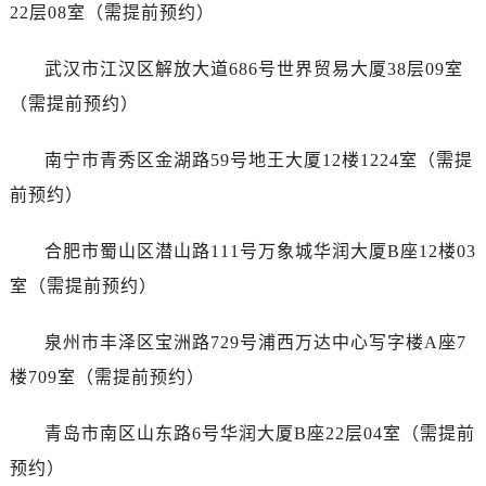
山东省日照市东港区烟台路宇舶售后服务中心（需提前预约）
22层08室（需提前预约）
山东省泰安市泰山区财源街道泰山大街宇舶售后服务中心（需提前预约）
武汉市江汉区解放大道686号世界贸易大厦38层09室
山东省威海市环翠区新威海路89号振华商厦一楼名表维修宇舶售后服务中心（需提前预约）
山东省潍坊市奎文区东风东街宇舶售后服务中心（需提前预约）
（需提前预约）
山东省枣庄市滕州市北辛路与善国路交叉口宇舶售后服务中心（需提前预约）
南宁市青秀区金湖路59号地王大厦12楼1224室（需提
山东省淄博市张店区金晶大道宇舶售后服务中心（需提前预约）
上海市黄浦区南京东路299号宏伊国际广场写字楼8层806室宇舶售后服务中心（需提前预约）
前预约）
上海市徐汇区虹桥路3号港汇中心2座37层3705室宇舶售后服务中心（需提前预约）
合肥市蜀山区潜山路111号万象城华润大厦B座12楼03
浙江省杭州市上城区钱江路1366号华润大厦A座5层503-5室宇舶售后服务中心（需提前预约）
浙江省湖州市吴兴区劳动路宇舶售后服务中心（需提前预约）
室（需提前预约）
浙江省嘉兴市南湖区广益路705号嘉兴世界贸易中心A座13层1304室宇舶售后服务中心（需提前预约）
泉州市丰泽区宝洲路729号浦西万达中心写字楼A座7
浙江省金华市金东区东市南街777号金华万达广场4号楼22楼2209室宇舶售后服务中心（需提前预约）
浙江省丽水市莲都区解放街宇舶售后服务中心（需提前预约）
楼709室（需提前预约）
浙江省宁波市江北区大闸南路500号来福士广场办公楼20层2009室宇舶售后服务中心（需提前预约）
青岛市南区山东路6号华润大厦B座22层04室（需提前
浙江省衢州市柯城区上街宇舶售后服务中心（需提前预约）
浙江省绍兴市越城区胜利东路379号世茂天际中心写字楼8层805室宇舶售后服务中心（需提前预约）
预约）