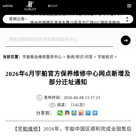
南京市秦淮区中山南路1号（新街口）南京中心写字楼22层C1-1室（需提前预约）

常州市新北区龙锦路1590号现代传媒中心写字楼5号楼10层1008室（需提前预约）
▲
官网公告>
徐州市鼓楼区淮海东路29号苏宁广场IFC国际金融中心写字楼35层3508室（需提前预约）
▼
扬州市邗江区国展路29号星耀天地写字楼1号楼18层1803室（需提前预约）
盐城市盐都区世纪大道5号盐城金融城写字楼1号楼16层1604室（需提前预约）
泰州市海陵区永定东路399号置地商务中心东塔写字楼（华润万象城）17层1706室（需提前预约）
宁波市江北区大闸南路500号来福士广场办公楼20层2009室（需提前预约）
当前位置：
宇舶售后维修服务中心
>
新闻/知识/问答
>
宇舶知识
>
杭州市上城区钱江路1366号华润大厦写字楼A座5层503-5室（需提前预约）
金华市金东区东市南街777号金华万达广场写字楼4号楼22层2209室（需提前预约）
2026年6月宇舶官方保养维修中心网点新增及
绍兴市越城区胜利东路379号世茂天际中心写字楼8层805室（需提前预约）
部分迁址通知
嘉兴市南湖区广益路705号嘉兴世界贸易中心写字楼A座13层1304室（需提前预约）
南昌市红谷滩新区红谷中大道998号绿地双子塔（中央广场）A1座办公楼14层07室（需提前预约）
发布时间：2026-06-08 13:37:23
济南市历下区经十路11111号华润中心写字楼（万象城）15层1508室（需提前预约）
阅读：（
141次）
广州市天河区天河路230号万菱汇国际中心写字楼A塔7层704室（需提前预约）
分享到：
广州市越秀区环市东路371-375号世界贸易中心大厦南塔写字楼15层07室（需提前预约）
【
宇舶维修
】2026年，宇舶中国区顺利完成全国售后
深圳市罗湖区深南东路5001号华润大厦写字楼17层1701室（需提前预约）