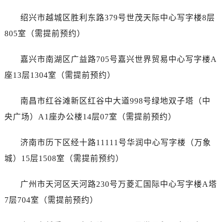
辽宁省辽阳市白塔区新运大街宇舶售后服务中心（需提前预约）
绍兴市越城区胜利东路379号世茂天际中心写字楼8层
辽宁省盘锦市兴隆台区石油大街宇舶售后服务中心（需提前预约）
辽宁省铁岭市银州区南马路宇舶售后服务中心（需提前预约）
805室（需提前预约）
辽宁省营口市站前区市府路与渤海大街交叉口宇舶售后服务中心（需提前预约）
嘉兴市南湖区广益路705号嘉兴世界贸易中心写字楼A
辽宁省沈阳市沈河区中街路137号亨得利名表维修授权店1楼宇舶售后服务中心（需提前预约）
辽宁省沈阳市沈河区中街路83号亨得利名表维修授权店1楼宇舶售后服务中心（需提前预约）
座13层1304室（需提前预约）
北京市朝阳区建国门外大街甲6号华熙国际中心D座11层1102室宇舶售后服务中心（需提前预约）
南昌市红谷滩新区红谷中大道998号绿地双子塔（中
北京市东城区东长安街1号王府井东方广场W3座6层602室宇舶售后服务中心（需提前预约）
河北省保定市竞秀区朝阳北大街北国先天下宇舶售后服务中心（需提前预约）
央广场）A1座办公楼14层07室（需提前预约）
内蒙古自治区阿拉善盟市左旗土尔扈特大街宇舶售后服务中心（需提前预约）
济南市历下区经十路11111号华润中心写字楼（万象
内蒙古自治区巴彦淖尔市临河区新华街宇舶售后服务中心（需提前预约）
内蒙古自治区包头市青山区幸福路甲3号王府井百货名表维修宇舶售后服务中心（需提前预约）
城）15层1508室（需提前预约）
内蒙古自治区赤峰市红山区哈达街宇舶售后服务中心（需提前预约）
广州市天河区天河路230号万菱汇国际中心写字楼A塔
内蒙古自治区鄂尔多斯市东胜区伊金霍洛街宇舶售后服务中心（需提前预约）
内蒙古自治区呼伦贝尔市海拉尔区中央街宇舶售后服务中心（需提前预约）
7层704室（需提前预约）
内蒙古自治区通辽市科尔沁区明仁大街宇舶售后服务中心（需提前预约）