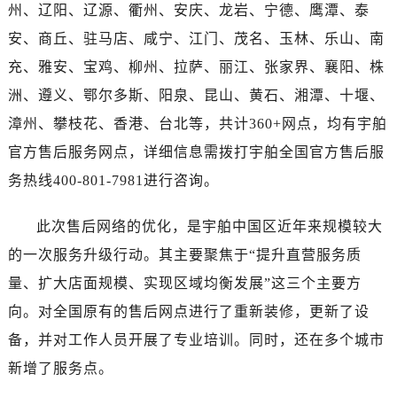
河南省商丘市梁园区神火大道宇舶售后服务中心（需提前预约）
州、辽阳、辽源、衢州、安庆、龙岩、宁德、鹰潭、泰
河南省新乡市红旗区人民路宇舶售后服务中心（需提前预约）
安、商丘、驻马店、咸宁、江门、茂名、玉林、乐山、南
河南省信阳市浉河区东方红大道宇舶售后服务中心（需提前预约）
充、雅安、宝鸡、柳州、拉萨、丽江、张家界、襄阳、株
河南省许昌市魏都区建安大道与八龙路交叉口宇舶售后服务中心（需提前预约）
洲、遵义、鄂尔多斯、阳泉、昆山、黄石、湘潭、十堰、
河南省郑州市二七区民主路10号华润大厦29层2905室宇舶售后服务中心（需提前预约）
漳州、攀枝花、香港、台北等，共计360+网点，均有宇舶
河南省周口市川汇区七一路宇舶售后服务中心（需提前预约）
官方售后服务网点，详细信息需拨打宇舶全国官方售后服
河南省驻马店市驿城区乐山大道与置地大道交叉口宇舶售后服务中心（需提前预约）
务热线400-801-7981进行咨询。
湖北省鄂州市鄂城区文星大道宇舶售后服务中心（需提前预约）
湖北省黄冈市黄州区赤壁大道宇舶售后服务中心（需提前预约）
此次售后网络的优化，是宇舶中国区近年来规模较大
湖北省黄石市黄石港区武汉路宇舶售后服务中心（需提前预约）
的一次服务升级行动。其主要聚焦于“提升直营服务质
湖北省荆门市东宝中天街步行街宇舶售后服务中心（需提前预约）
湖北省荆州市荆州区荆中路宇舶售后服务中心（需提前预约）
量、扩大店面规模、实现区域均衡发展”这三个主要方
湖北省十堰市茅箭区人民北路宇舶售后服务中心（需提前预约）
向。对全国原有的售后网点进行了重新装修，更新了设
湖北省随州市曾都区青年路宇舶售后服务中心（需提前预约）
备，并对工作人员开展了专业培训。同时，还在多个城市
湖北省咸宁市咸安区长安大道宇舶售后服务中心（需提前预约）
新增了服务点。
湖北省襄阳市樊城区长虹路与人民路交叉口宇舶售后服务中心（需提前预约）