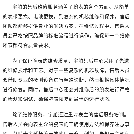
宁夏回族自治区银川市兴庆区新华东路97号新百中心C馆一层C1-18号商铺宇舶售后服务中心（需提前预约）
宇舶的售后维修服务涵盖了腕表的各个方面。从简单
宁夏回族自治区中卫市沙坡头区鼓楼东街宇舶售后服务中心（需提前预约）
的表带更换、电池更换，到复杂的机芯维修和保养，售后
青海省果洛藏族自治州玛沁县团结路宇舶售后服务中心（需提前预约）
团队都能够提供专业的解决方案。在维修过程中，售后人
青海省海北藏族自治州海晏县将军路宇舶售后服务中心（需提前预约）
员会严格按照品牌的标准流程进行操作，确保每一个维修
青海省海东市乐都区滨河路宇舶售后服务中心（需提前预约）
青海省海南藏族自治州共和县青海湖大街宇舶售后服务中心（需提前预约）
环节都符合质量要求。
青海省海西蒙古族藏族自治州德令哈市柴达木路宇舶售后服务中心（需提前预约）
为了保证腕表的维修质量，宇舶售后中心采用了先进
青海省黄南藏族自治州同仁市德合隆路宇舶售后服务中心（需提前预约）
青海省西宁市城西区海湖新区西关大道宇舶售后服务中心（需提前预约）
的维修技术和工艺。对于一些复杂的机芯故障，售后人员
青海省玉树藏族自治州结古镇胜利路宇舶售后服务中心（需提前预约）
会借助专业的检测设备进行精准诊断，然后根据具体情况
陕西省安康市汉滨区金州路宇舶售后服务中心（需提前预约）
进行修复。同时，售后中心还会对维修后的腕表进行严格
陕西省宝鸡市渭滨区经二路宇舶售后服务中心（需提前预约）
的检测和调试，确保腕表恢复到最佳的运行状态。
陕西省汉中市汉台区北大街宇舶售后服务中心（需提前预约）
陕西省商洛市商州区州城街宇舶售后服务中心（需提前预约）
除了维修服务，宇舶还注重对表主的售后服务培训。
陕西省铜川市王益区红旗街宇舶售后服务中心（需提前预约）
售后人员会向表主介绍腕表的正确使用方法和保养注意事
陕西省渭南市临渭区东风大街宇舶售后服务中心（需提前预约）
项，帮助表主延长腕表的使用寿命。例如，告知表主如何