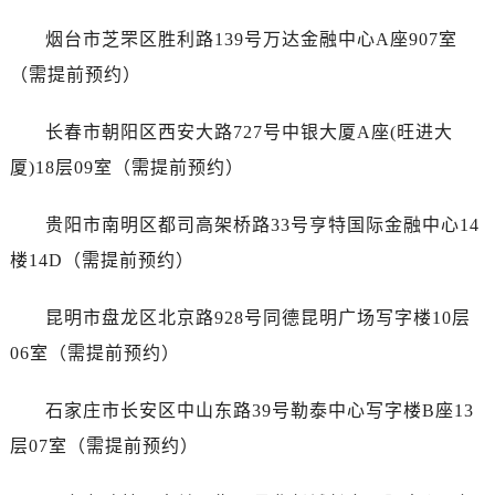
浙江省舟山市定海区解放东路宇舶售后服务中心（需提前预约）
烟台市芝罘区胜利路139号万达金融中心A座907室
澳门特别行政区大堂区议事亭前地（新马路）宇舶售后服务中心（需提前预约）
澳门特别行政区风顺堂区南湾大马路宇舶售后服务中心（需提前预约）
（需提前预约）
澳门特别行政区花地玛堂区关闸广场宇舶售后服务中心（需提前预约）
长春市朝阳区西安大路727号中银大厦A座(旺进大
澳门特别行政区花王堂区大三巴商圈宇舶售后服务中心（需提前预约）
澳门特别行政区嘉模堂区官也街宇舶售后服务中心（需提前预约）
厦)18层09室（需提前预约）
澳门省路氹城市金光大道宇舶售后服务中心（需提前预约）
贵阳市南明区都司高架桥路33号亨特国际金融中心14
澳门特别行政区望德堂区塔石广场宇舶售后服务中心（需提前预约）
福建省福州市鼓楼区五四路128-1号恒力城写字楼15层03室宇舶售后服务中心（需提前预约）
楼14D（需提前预约）
福建省厦门市思明区湖滨东路95号万象城华润大厦B座11层1104室宇舶售后服务中心（需提前预约）
昆明市盘龙区北京路928号同德昆明广场写字楼10层
广东省潮州市潮安区新风路与潮汕路交汇处宇舶售后服务中心（需提前预约）
广东省广州市天河区天河路230号万菱汇国际中心A塔7层704室宇舶售后服务中心（需提前预约）
06室（需提前预约）
广东省广州市越秀区环市东路371-375号世界贸易中心大厦南塔15层1507室宇舶售后服务中心（需提前预约）
石家庄市长安区中山东路39号勒泰中心写字楼B座13
广东省河源市源城区越王大道宇舶售后服务中心（需提前预约）
广东省惠州市惠城区江北文昌一路7号华贸大厦1座30层3005室宇舶售后服务中心（需提前预约）
层07室（需提前预约）
广东省江门市蓬江区广场西路宇舶售后服务中心（需提前预约）