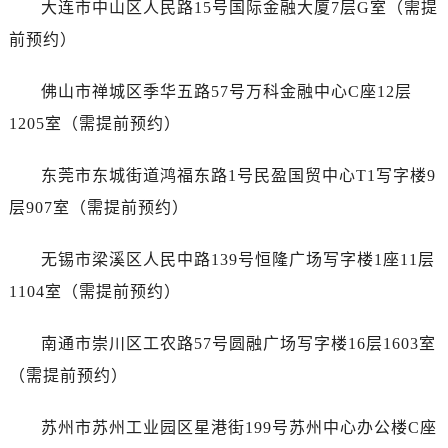
大连市中山区人民路15号国际金融大厦7层G室（需提
江西省赣州市章贡区文清路宇舶售后服务中心（需提前预约）
江西省吉安市吉州区井冈山大道宇舶售后服务中心（需提前预约）
前预约）
江西省景德镇市珠山区珠山中路宇舶售后服务中心（需提前预约）
佛山市禅城区季华五路57号万科金融中心C座12层
江西省九江市浔阳区浔阳路宇舶售后服务中心（需提前预约）
江西省南昌市红谷滩新区红谷中大道998号绿地双子塔（中央广场）A1座办公楼14层1407室宇舶售后服务中心（需提前预约）
1205室（需提前预约）
江西省萍乡市安源区萍安北大道与康庄路交叉口宇舶售后服务中心（需提前预约）
东莞市东城街道鸿福东路1号民盈国贸中心T1写字楼9
江西省上饶市信州区滨江西路宇舶售后服务中心（需提前预约）
江西省新余市渝水区北湖西路宇舶售后服务中心（需提前预约）
层907室（需提前预约）
江西省宜春市袁州区中山中路宇舶售后服务中心（需提前预约）
无锡市梁溪区人民中路139号恒隆广场写字楼1座11层
江西省鹰潭市月湖区胜利东路宇舶售后服务中心（需提前预约）
山东省德州市德城区东风中路宇舶售后服务中心（需提前预约）
1104室（需提前预约）
山东省东营市东营区济南路宇舶售后服务中心（需提前预约）
南通市崇川区工农路57号圆融广场写字楼16层1603室
山东省济南市历下区经十路11111号华润中心写字楼（万象城）15层1508室宇舶售后服务中心（需提前预约）
山东省济宁市任城区太白楼路宇舶售后服务中心（需提前预约）
（需提前预约）
山东省莱芜市文化南路8号银座商城名表维修一楼名表维修宇舶售后服务中心（需提前预约）
苏州市苏州工业园区星港街199号苏州中心办公楼C座
山东省临沂市兰山区解放路宇舶售后服务中心（需提前预约）