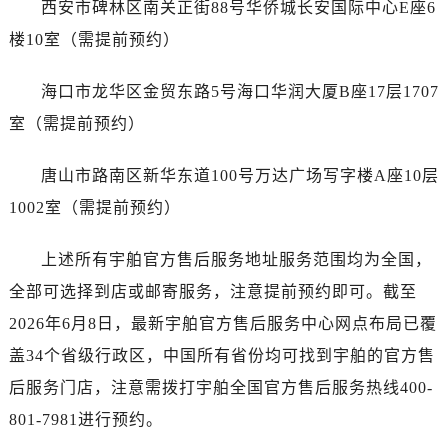
西安市碑林区南关正街88号华侨城长安国际中心E座6
广东省揭阳市榕城进贤门步行街宇舶售后服务中心（需提前预约）
广东省茂名市电白区水东街道迎宾大道宇舶售后服务中心（需提前预约）
楼10室（需提前预约）
广东省梅州市梅江区金燕大道宇舶售后服务中心（需提前预约）
海口市龙华区金贸东路5号海口华润大厦B座17层1707
广东省清远市清城区湖西路宇舶售后服务中心（需提前预约）
广东省汕头市龙湖区长平路宇舶售后服务中心（需提前预约）
室（需提前预约）
广东省汕尾市城区香洲街道园林社区翠园街宇舶售后服务中心（需提前预约）
唐山市路南区新华东道100号万达广场写字楼A座10层
广东省韶关市武江区芙蓉新区与老城中心交汇处宇舶售后服务中心（需提前预约）
广东省深圳市罗湖区深南东路5001号华润大厦17层1701室宇舶售后服务中心（需提前预约）
1002室（需提前预约）
广东省阳江市江城区东风一路宇舶售后服务中心（需提前预约）
上述所有宇舶官方售后服务地址服务范围均为全国，
广东省云浮市云城区金山路宇舶售后服务中心（需提前预约）
广东省湛江市赤坎区观海北路宇舶售后服务中心（需提前预约）
全部可选择到店或邮寄服务，注意提前预约即可。截至
广东省肇庆市端州区信安大道与砚都大道交汇处宇舶售后服务中心（需提前预约）
2026年6月8日，最新宇舶官方售后服务中心网点布局已覆
广西壮族自治区百色市右江区中山二路宇舶售后服务中心（需提前预约）
盖34个省级行政区，中国所有省份均可找到宇舶的官方售
广西壮族自治区北海市海城区北京路宇舶售后服务中心（需提前预约）
后服务门店，注意需拨打宇舶全国官方售后服务热线400-
广西壮族自治区崇左市江州区石景林街道友谊大道与丽川路交汇处宇舶售后服务中心（需提前预约）
801-7981进行预约。
广西壮族自治区防城港市港口区金花茶大道宇舶售后服务中心（需提前预约）