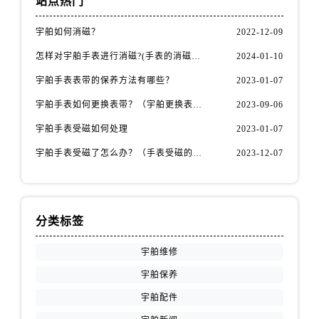
站点热门
云南省曲靖市麒麟区学府路宇舶售后服务中心（需提前预约）
云南省文山壮族苗族自治州文山市东风路宇舶售后服务中心（需提前预约）
宇舶如何消磁？
2022-12-09
云南省西双版纳傣族自治州景洪市宣慰大道宇舶售后服务中心（需提前预约）
怎样对宇舶手表进行消磁?(手表的消磁方法)
2024-01-10
云南省玉溪市红塔区南北大街宇舶售后服务中心（需提前预约）
宇舶手表表带的保养方法有哪些？
2023-01-07
云南省昭通市昭阳区青年路宇舶售后服务中心（需提前预约）
重庆市江北区观音桥步行街2号融恒时代广场9层902室宇舶售后服务中心（需提前预约）
宇舶手表如何更换表带？（宇舶更换表带的方法）
2023-09-06
新疆维吾尔自治区乌鲁木齐市天山区红山路26号时代广场（CCMALL）C座17层17-B宇舶售后服务中心（需提前预约）
宇舶手表受磁如何处理
2023-01-07
浙江省温州市鹿城区锦绣路1067号置信广场10层1015室宇舶售后服务中心（需提前预约）
宇舶手表受磁了怎么办？（手表受磁的解决方法）
2023-12-07
黑龙江省哈尔滨市道里区友谊西路600号富力中心T2座写字楼29层03室室宇舶售后服务中心（需提前预约）
辽宁省大连市中山区人民路15号国际金融大厦7层G室宇舶售后服务中心（需提前预约）
广东省佛山市禅城区季华五路57号万科金融中心C座12层1205室宇舶售后服务中心（需提前预约）
分类标签
广东省东莞市东城街道鸿福东路1号民盈国贸中心T1写字楼9层907室宇舶售后服务中心（需提前预约）
江苏省无锡市梁溪区人民中路139号恒隆广场写字楼1座11层1104室宇舶售后服务中心（需提前预约）
宇舶维修
江苏省南通市崇川区工农路57号圆融广场写字楼16层1603室宇舶售后服务中心（需提前预约）
宇舶保养
江苏省苏州市苏州工业园区 星港街199号苏州中心办公楼C座22层08室宇舶售后服务中心（需提前预约）
宇舶配件
湖北省武汉市江汉区解放大道686号世界贸易大厦38层09室宇舶售后服务中心（需提前预约）