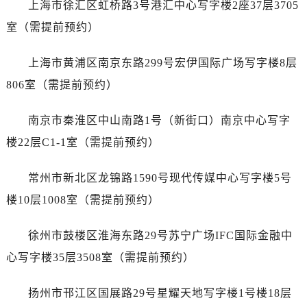
上海市徐汇区虹桥路3号港汇中心写字楼2座37层3705
台州市椒江区东海大道1800号腾达中心东1幢20楼2002室（需提前预约）
内蒙古自治区呼和浩特市玉泉区大学西街70号华润万象城写字楼（鄂尔多斯大厦）23层2326室（需提前预约）
室（需提前预约）
甘肃省兰州市七里河区西津西路16号兰州中心写字楼21层2102室（需提前预约）
上海市黄浦区南京东路299号宏伊国际广场写字楼8层
重庆市解放碑渝中区民权路28号英利国际金融中心写字楼20层01室（需提前预约）
黑龙江省大庆市萨尔图区会战大街宇舶售后服务中心（需提前预约）
806室（需提前预约）
黑龙江省鹤岗市向阳区红军路宇舶售后服务中心（需提前预约）
南京市秦淮区中山南路1号（新街口）南京中心写字
黑龙江省黑河市爱辉区中央街宇舶售后服务中心（需提前预约）
黑龙江省鸡西市鸡冠区红军路宇舶售后服务中心（需提前预约）
楼22层C1-1室（需提前预约）
黑龙江省佳木斯市向阳区长安路宇舶售后服务中心（需提前预约）
常州市新北区龙锦路1590号现代传媒中心写字楼5号
黑龙江省牡丹江市东安区太平路宇舶售后服务中心（需提前预约）
黑龙江省七台河市桃山区大同街宇舶售后服务中心（需提前预约）
楼10层1008室（需提前预约）
黑龙江省齐齐哈尔市龙沙区龙华路宇舶售后服务中心（需提前预约）
徐州市鼓楼区淮海东路29号苏宁广场IFC国际金融中
黑龙江省双鸭山市尖山区新兴大街宇舶售后服务中心（需提前预约）
黑龙江省绥化市北林区新华街与康庄路交叉口宇舶售后服务中心（需提前预约）
心写字楼35层3508室（需提前预约）
黑龙江省伊春市伊美区通河路宇舶售后服务中心（需提前预约）
扬州市邗江区国展路29号星耀天地写字楼1号楼18层
吉林省白城市洮北区明仁南街宇舶售后服务中心（需提前预约）