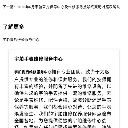
四川省广安市广安区建安南路宇舶售后服务中心（需提前预约）
下一篇：
2026年6月宇舶官方保养中心及维修服务点最终变动对照表确认
四川省广元市利州区老城南北街、东大街宇舶售后服务中心（需提前预约）
四川省乐山市市中区嘉定中路宇舶售后服务中心（需提前预约）
四川省凉山州市西昌市大巷口下街宇舶售后服务中心（需提前预约）
了解更多
四川省泸州市江阳区治平路宇舶售后服务中心（需提前预约）
宇舶售后维修服务中心
四川省眉山市东坡区三苏路宇舶售后服务中心（需提前预约）
四川省绵阳市涪城区翠花街宇舶售后服务中心（需提前预约）
四川省南充市高坪区江东大道宇舶售后服务中心（需提前预约）
宇舶手表维修服务中心
四川省内江市东兴区汉安大道宇舶售后服务中心（需提前预约）
拥有专业团队，致力于为客
宇舶售后维修服务中心
四川省攀枝花市东区三线大道北段宇舶售后服务中心（需提前预约）
户提供专业的维修和保养服务。我们的技师拥
四川省遂宁市船山区香林南路宇舶售后服务中心（需提前预约）
有丰富的经验，并配备了先进的维修设备，以
四川省雅安市雨城区熊猫大道宇舶售后服务中心（需提前预约）
确保为您的宇舶手表提供一流的维修服务，无
四川省宜宾市翠屏区长翠路宇舶售后服务中心（需提前预约）
论是手表维修、配件更换、故障诊断还是手表
四川省资阳市雁江区滨江大道一段与和平南路宇舶售后服务中心（需提前预约）
保养等服务，我们都会用心对待，让您的手表
焕发新生。我们的宇舶维修保养服务网点遍布
四川省自贡市自流井区华商北路宇舶售后服务中心（需提前预约）
全国各地，为您提供便捷的宇舶维修中心选
西藏自治区阿里地区噶尔县北京西路宇舶售后服务中心（需提前预约）
择。如果您有任何问题或需要维修服务，请随