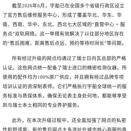
湖北省孝感市孝南区复兴大道宇舶售后服务中心（需提前预约）
截至2026年6月，宇舶已在全国多个省级行政区设立
湖北省宜昌市西陵区夷陵大道与港窑路宇舶售后服务中心（需提前预约）
了官方售后维修服务中心，形成了覆盖华北、华东、华
湖南省常德市武陵区人民路宇舶售后服务中心（需提前预约）
南、西南、华中、东北、西北七大区域的“直营中心 + 服
湖南省郴州市北湖区国庆北路宇舶售后服务中心（需提前预约）
务点”双轨网络。这一举措有效解决了以往部分地区存在
湖南省衡阳市雁峰区解放路宇舶售后服务中心（需提前预约）
的“售后困难、距离售后点远、预约等待时间长”等问题。
湖南省怀化市鹤城区迎丰中路宇舶售后服务中心（需提前预约）
湖南省娄底市娄星区长青街宇舶售后服务中心（需提前预约）
所有经过升级的网点均通过了瑞士日内瓦总部的严格
湖南省邵阳市双清区东风路宇舶售后服务中心（需提前预约）
认证。这些网点统一配备了瑞士进口的精密检测仪器，所
湖南省湘潭市雨湖区莲城大道宇舶售后服务中心（需提前预约）
湖南省益阳市赫山区桃花仑路宇舶售后服务中心（需提前预约）
使用的配件均为100%原厂供应，并且拥有经过品牌专项
湖南省永州市冷水滩区永州大道与中兴路交叉口宇舶售后服务中心（需提前预约）
培训认证的资深制表师。它们严格执行宇舶全球统一的服
湖南省岳阳市岳阳楼区东茅岭路宇舶售后服务中心（需提前预约）
务标准与质保体系，确保无论表主身处何地，都能够享受
湖南省张家界市永定区解放路宇舶售后服务中心（需提前预约）
到与瑞士本土相同的专业养护服务。
湖南省长沙市芙蓉区建湘路393号世茂环球金融中心写字楼10层1013室宇舶售后服务中心（需提前预约）
湖南省株洲市芦淞区建设南路宇舶售后服务中心（需提前预约）
此外，在本次升级过程中，还全面加强了网点的私密
甘肃省白银市白银区北京路宇舶售后服务中心（需提前预约）
性和舒适度。新的售后网点大多选址在城市核心商圈的高